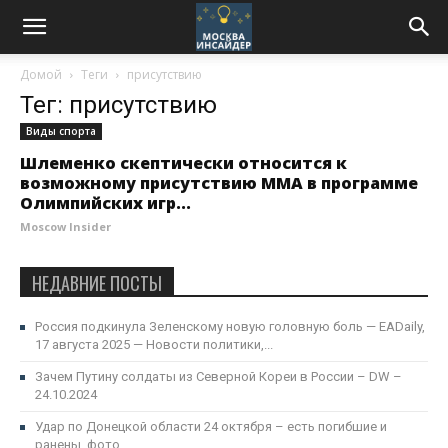
Домой
Теги
присутствию
Тег: присутствию
Виды спорта
Шлеменко скептически относится к
возможному присутствию ММА в программе
Олимпийских игр...
Moscow Insider
НЕДАВНИЕ ПОСТЫ
Россия подкинула Зеленскому новую головную боль — EADaily,
17 августа 2025 — Новости политики,...
Зачем Путину солдаты из Северной Кореи в России – DW –
24.10.2024
Удар по Донецкой области 24 октября – есть погибшие и
ранены, фото