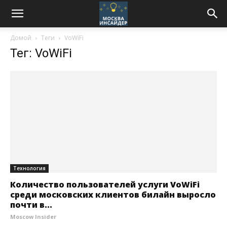
Домой
Теги
VoWiFi
Тег: VoWiFi
Технология
Количество пользователей услуги VoWiFi
среди московских клиентов билайн выросло
почти в...
Moscow Insider