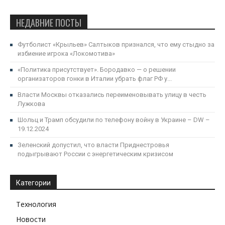
НЕДАВНИЕ ПОСТЫ
Футболист «Крыльев» Салтыков признался, что ему стыдно за
избиение игрока «Локомотива»
«Политика присутствует». Бородавко — о решении
организаторов гонки в Италии убрать флаг РФ у...
Власти Москвы отказались переименовывать улицу в честь
Лужкова
Шольц и Трамп обсудили по телефону войну в Украине – DW –
19.12.2024
Зеленский допустил, что власти Приднестровья
подыгрывают России с энергетическим кризисом
Категории
Технология
Новости