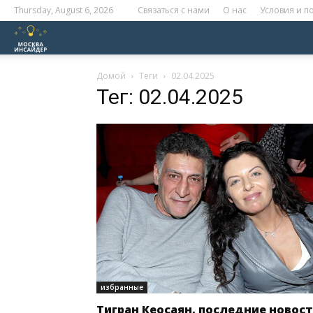
Thursday, August 6, 2026
Связаться с нами
О нас
Условия и 
Москва
Инсайдер
Домой
Теги
02.04.2025
Тег: 02.04.2025
избранные
Тигран Кеосаян, последние новос