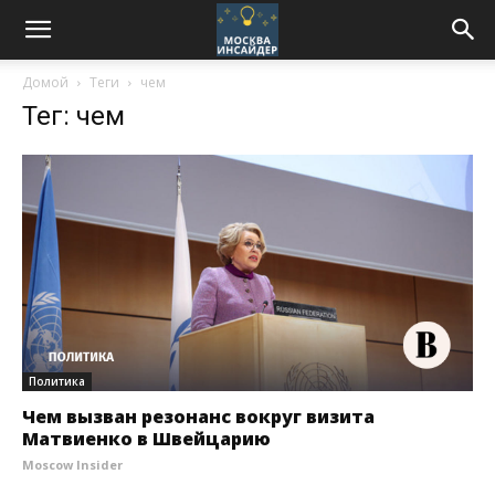
Домой
Теги
чем
Тег: чем
Политика
Чем вызван резонанс вокруг визита
Матвиенко в Швейцарию
Moscow Insider