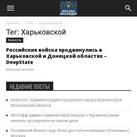
Домой
Теги
Харьковской
Тег: Харьковской
Новости
Российские войска продвинулись в
Харьковской и Донецкой областях –
DeepState
Moscow Insider
НЕДАВНИЕ ПОСТЫ
Новости / Администрация городского округа Красногорск
Московской области
Уиткофф удивил оценкой переговоров с Украиной, какие
сигналы прозвучали на самом деле
Российский бизнес Hugo Boss достался компании «Стокманн» |
Москва