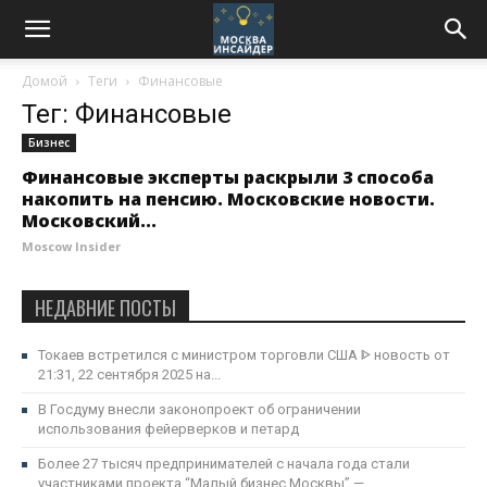
Домой
Теги
Финансовые
Тег: Финансовые
Бизнес
Финансовые эксперты раскрыли 3 способа
накопить на пенсию. Московские новости.
Московский...
Moscow Insider
НЕДАВНИЕ ПОСТЫ
Токаев встретился с министром торговли США ᐈ новость от
21:31, 22 сентября 2025 на...
В Госдуму внесли законопроект об ограничении
использования фейерверков и петард
Более 27 тысяч предпринимателей с начала года стали
участниками проекта “Малый бизнес Москвы” —...