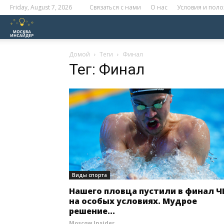
Friday, August 7, 2026
Связаться с нами
О нас
Условия и пол
Москва
Инсайдер
Домой
Теги
Финал
Тег: Финал
Виды спорта
Нашего пловца пустили в финал 
на особых условиях. Мудрое
решение...
Moscow Insider