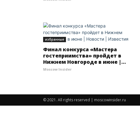
избранные
Финал конкурса «Мастера
гостеприимства» пройдет в
Нижнем Новгороде в июне |...
Moscow Insider
© 2021. All rights reserved | moscowinsider.ru