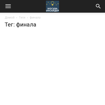
Домой
Теги
финала
Тег: финала