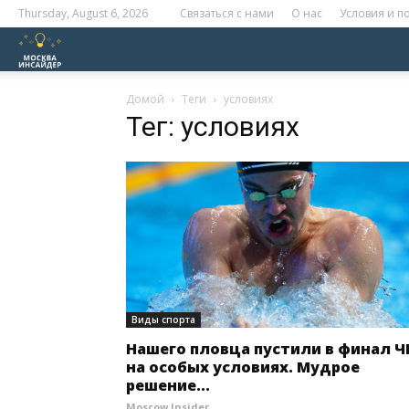
Thursday, August 6, 2026
Связаться с нами
О нас
Условия и 
Москва
Инсайдер
Домой
Теги
условиях
Тег: условиях
Виды спорта
Нашего пловца пустили в финал 
на особых условиях. Мудрое
решение...
Moscow Insider