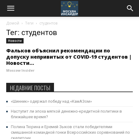
Домой
Теги
студентов
Тег: студентов
Новости
Фальков объяснил рекомендации по
допуску непривитых от COVID-19 студентов |
Новости...
Moscow Insider
НЕДАВНИЕ ПОСТЫ
«Шинник» одержал победу над «КамАЗом»
Наступит ли эпоха мягкой денежно-кредитной политики в
ближайшее время?
Полина Тюрина и Еремей Зыков стали победителями
смешанной командной гонки Всероссийских соревнований по
скелетону