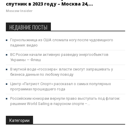
спутник в 2023 году – Москва 24,...
Moscow Insider
НЕДАВНИЕ ПОСТЫ
Горнолыжница из США сломала ногу после чудовищного
падения: видео
ВС России начали активную разведку энергообъектов
Украины — Флеш
В мутной воде «госозера»: власти смогут запрашивать у
бизнеса данные по любому поводу
Центр «Патриот.Спорт» рассказал о самых популярных
программах прошедшего года
Российским юниорам вернули право выступать под флагом:
решение World Sailing в парусном спорте –...
Категории