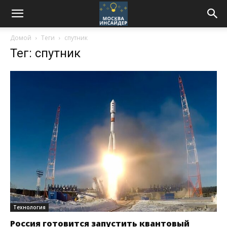
Домой
Теги
спутник
Тег: спутник
Технология
Россия готовится запустить квантовый