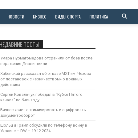
НОВОСТИ
БИЗНЕС
ВИДЫ СПОРТА
ПОЛИТИКА
НЕДАВНИЕ ПОСТЫ
Умара Нурмагомедова отсранили от боёв после
поражения Двалишвили
Хабенский рассказал об отказе МХТ им. Чехова
от постановок с «ерничеством» о военных
действиях
Сергей Ковальчук победил в “Кубке Пятого
канала” по бильярду
Бизнес хочет оптимизировать и оцифровать
документооборот
Шольц и Трамп обсудили по телефону войну в
Украине – DW – 19.12.2024