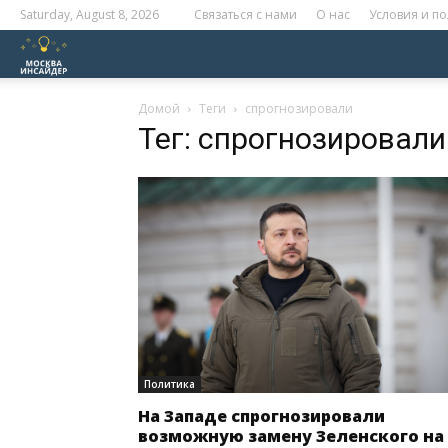
Saturday, August 8, 2026
Связаться с нами
О нас
Условия и п
Москва
Инсайдер
Домой
Теги
спрогнозировали
Тег: спрогнозировали
Политика
На Западе спрогнозировали
возможную замену Зеленского на