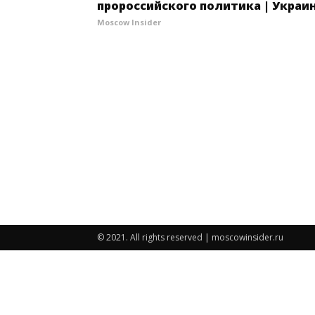
пророссийского политика | Украи
Moscow Insider
© 2021. All rights reserved | moscowinsider.ru