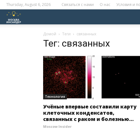
Thursday, August 6, 2026
Связаться с нами
О нас
Условия и 
Москва
Инсайдер
Домой
Теги
связанных
Тег: связанных
Технология
Учёные впервые составили карту
клеточных конденсатов,
связанных с раком и болезнью...
Moscow Insider