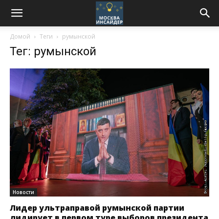
Домой
Теги
румынской
Тег: румынской
Новости
Лидер ультраправой румынской партии
лидирует в первом туре выборов президента