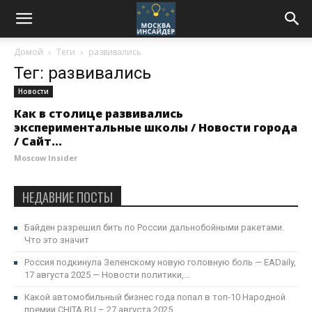
Домой
Теги
развивались
Тег: развивались
Новости
Как в столице развивались
экспериментальные школы / Новости города
/ Сайт...
Moscow Insider
НЕДАВНИЕ ПОСТЫ
Байден разрешил бить по России дальнобойными ракетами.
Что это значит
Россия подкинула Зеленскому новую головную боль — EADaily,
17 августа 2025 — Новости политики,...
Какой автомобильный бизнес года попал в топ-10 Народной
премии CHITA.RU – 27 августа 2025