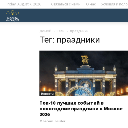
Friday, August 7, 2026
Связаться с нами
О нас
Условия и пол
Москва
Инсайдер
Домой
Теги
праздники
Тег: праздники
Новости
Топ-10 лучших событий в
новогодние праздники в Москве
2026
Moscow Insider