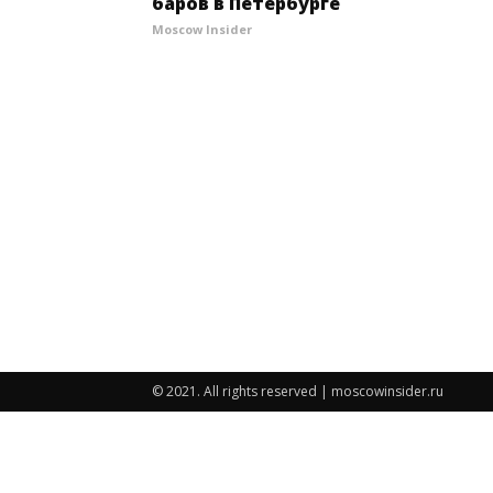
баров в Петербурге
Moscow Insider
© 2021. All rights reserved | moscowinsider.ru