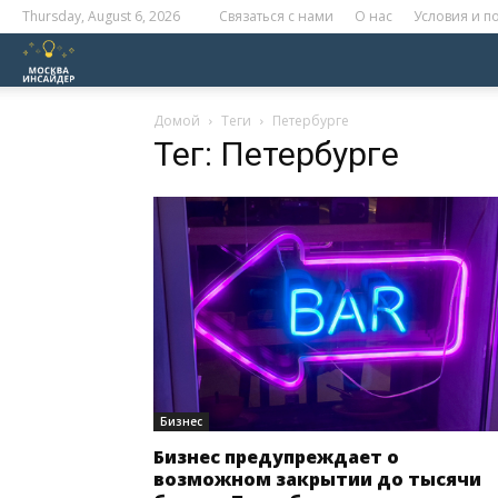
Thursday, August 6, 2026
Связаться с нами
О нас
Условия и 
Москва
Инсайдер
Домой
Теги
Петербурге
Тег: Петербурге
Бизнес
Бизнес предупреждает о
возможном закрытии до тысячи