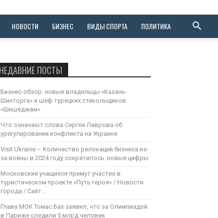
НОВОСТИ
БИЗНЕС
ВИДЫ СПОРТА
ПОЛИТИКА
НЕДАВНИЕ ПОСТЫ
Бизнес-обзор: новые владельцы «Казань-
Шинторга» и шеф турецких стекольщиков
«Шишеджам»
Что означают слова Сергея Лаврова об
урегулировании конфликта на Украине
Visit Ukraine – Количество релокаций бизнеса из-
за войны в 2024 году сократилось: новые цифры
Московские учащиеся примут участие в
туристическом проекте «Путь героя» / Новости
города / Сайт...
Глава МОК Томас Бах заявил, что за Олимпиадой
в Париже следили 5 млрд человек