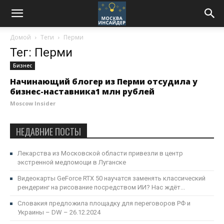
Домой
Теги
Перми
Тег: Перми
Бизнес
Начинающий блогер из Перми отсудила у
бизнес-наставника1 млн рублей
Moscow Insider
НЕДАВНИЕ ПОСТЫ
Лекарства из Московской области привезли в центр
экстренной медпомощи в Луганске
Видеокарты GeForce RTX 50 научатся заменять классический
рендеринг на рисование посредством ИИ? Нас ждёт...
Словакия предложила площадку для переговоров РФ и
Украины – DW – 26.12.2024