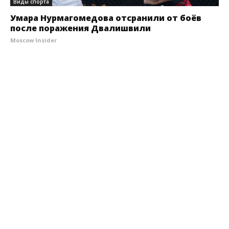
Виды спорта
Умара Нурмагомедова отсранили от боёв
после поражения Двалишвили
Moscow Insider