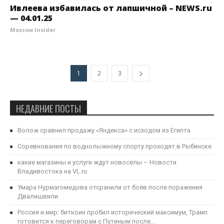
Ивлеева избавилась от лапшичной – NEWS.ru
— 04.01.25
Moscow Insider
1
2
3
НЕДАВНИЕ ПОСТЫ
Волож сравнил продажу «Яндекса» с исходом из Египта
Соревнования по воднолыжному спорту проходят в Рыбинске
какие магазины и услуги ждут новосёлы – Новости
Владивостока на VL.ru
Умара Нурмагомедова отсранили от боёв после поражения
Двалишвили
Россия и мир: биткоин пробил исторический максимум, Трамп
готовится к переговорам с Путиным после...