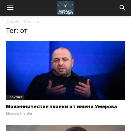
Домой
Теги
от
Тег: от
Политика
Мошеннические звонки от имени Умерова
Moscow Insider