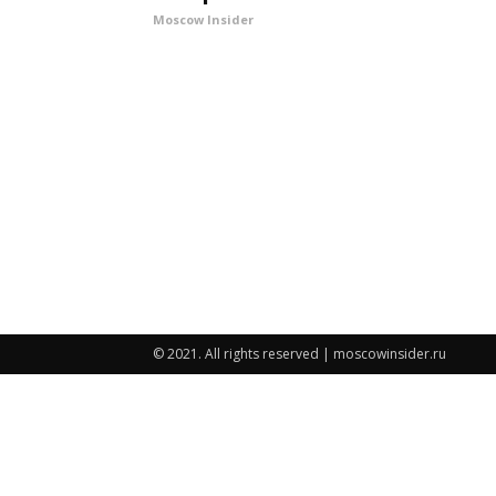
Moscow Insider
© 2021. All rights reserved | moscowinsider.ru