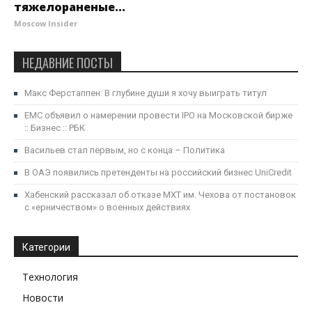
тяжелораненые...
Moscow Insider
НЕДАВНИЕ ПОСТЫ
Макс Ферстаппен: В глубине души я хочу выиграть титул
EMC объявил о намерении провести IPO на Московской бирже
:: Бизнес :: РБК
Васильев стал первым, но с конца – Политика
В ОАЭ появились претенденты на российский бизнес UniCredit
Хабенский рассказал об отказе МХТ им. Чехова от постановок
с «ерничеством» о военных действиях
Категории
Технология
Новости