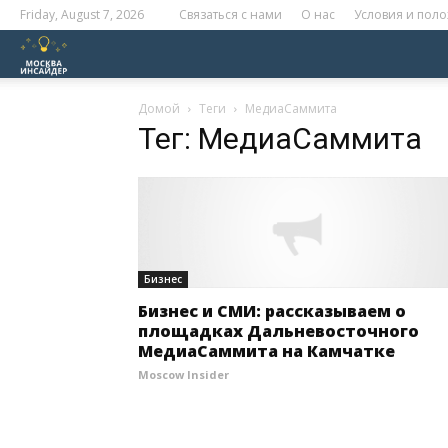
Friday, August 7, 2026
Связаться с нами
О нас
Условия и пол
Москва
Инсайдер
Домой
Теги
МедиаСаммита
Тег: МедиаСаммита
Бизнес
Бизнес и СМИ: рассказываем о
площадках Дальневосточного
МедиаСаммита на Камчатке
Moscow Insider