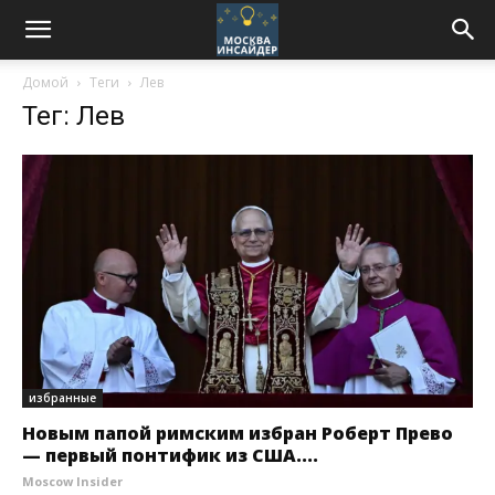
Домой
Теги
Лев
Тег: Лев
избранные
Новым папой римским избран Роберт Прево
— первый понтифик из США....
Moscow Insider