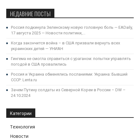
НЕДАВНИЕ ПОСТЫ
Россия подкинула Зеленскому новую головную боль — EADaily,
17 августа 2025 — Новости политики,...
Когда закончится война – в США призвали вернуть всех
украинских детей — УНИАН
Гингема не смогла справиться с ураганом: попытки управлять
погодой в США провалились
Россия и Украина обменялись посланиями: Украина: Бывший
СССР: Lenta.ru
Зачем Путину солдаты из Северной Кореи в России – DW –
24.10.2024
Категории
Технология
Новости