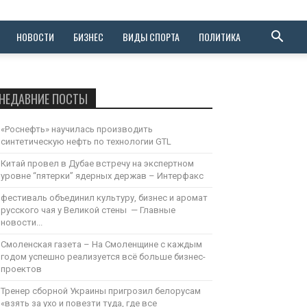
НОВОСТИ
БИЗНЕС
ВИДЫ СПОРТА
ПОЛИТИКА
НЕДАВНИЕ ПОСТЫ
«Роснефть» научилась производить
синтетическую нефть по технологии GTL
Китай провел в Дубае встречу на экспертном
уровне “пятерки” ядерных держав – Интерфакс
фестиваль объединил культуру, бизнес и аромат
русского чая у Великой стены — Главные
новости...
Смоленская газета – На Смоленщине с каждым
годом успешно реализуется всё больше бизнес-
проектов
Тренер сборной Украины пригрозил белорусам
«взять за ухо и повезти туда, где все