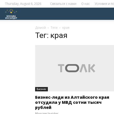
Thursday, August 6, 2026
Связаться с нами
О нас
Условия и 
Москва
Инсайдер
Домой
Теги
края
Тег: края
Бизнес
Бизнес-леди из Алтайского края
отсудила у МВД сотни тысяч
рублей
Moscow Insider