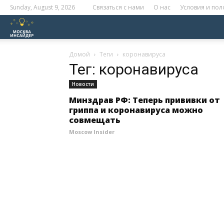
Sunday, August 9, 2026
Связаться с нами
О нас
Условия и по
Москва
Инсайдер
Домой
Теги
коронавируса
Тег: коронавируса
Новости
Минздрав РФ: Теперь прививки от
гриппа и коронавируса можно
совмещать
Moscow Insider