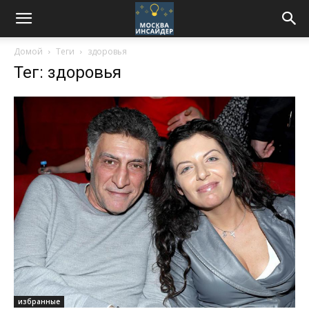
Домой
Теги
здоровья
Тег: здоровья
избранные