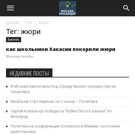
Домой
Теги
жюри
Тег: жюри
Бизнес
как школьники Хакасии покорили жюри
Moscow Insider
НЕДАВНИЕ ПОСТЫ
В Москве заключили под стражу бизнес-тренера Сергея
Галантера
Васильев стал первым, но с конца – Политика
Сергей Ковальчук победил в “Кубке Пятого канала” по
бильярду
Политика на конференции Consensus в Майами: состояние
крипторынка