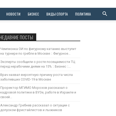
НОВОСТИ
БИЗНЕС
ВИДЫ СПОРТА
ПОЛИТИКА
НЕДАВНИЕ ПОСТЫ
Чемпионка ОИ по фигурному катанию выступит
на турнире по гребле в Москве :: Фигурное...
Эксперты сообщили о росте посещаемости ТЦ
перед нерабочими днями на 15% :: Бизнес ::...
Врач назвал вероятную причину роста числа
заболевших COVID-19 в Москве
Проректор МГИМО Морозов рассказал о
кадровой политике в ВУЗе, работе в Израиле и
своей...
Александр Гребнев рассказал о ситуации с
допуском фристайлистов и лыжников