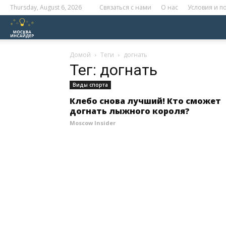
Thursday, August 6, 2026
Связаться с нами
О нас
Условия и 
Москва
Инсайдер
Домой
Теги
догнать
Тег: догнать
Виды спорта
Клебо снова лучший! Кто сможет
догнать лыжного короля?
Moscow Insider