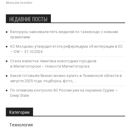
Moscow Insider
НЕДАВНИЕ ПОСТЫ
Белорусы завоевали пять медалей по таэквондо с новыми
правилами
КС Молдовы утвердил итоги референдума об интеграции в ЕС
– DW – 31.10.2024
Стала известна тематика новогодних городков
в Магнитогорске – Новости Магнитогорска
Какой готовыйе бизнес можно купить в Тюменской области в
августе 2025 года: подборка, фото,...
По огневому контролю ВС России уже на окраинах Суджи —
Deep State
Категории
Технология