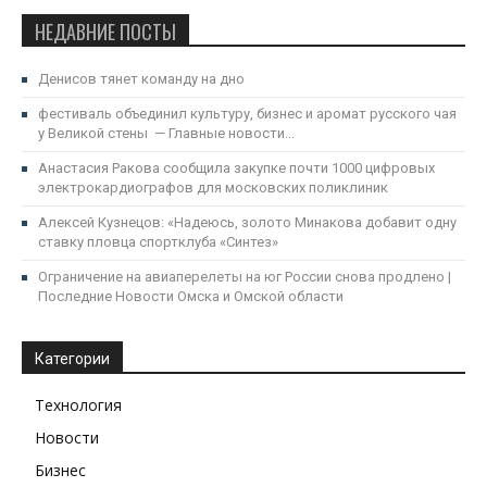
НЕДАВНИЕ ПОСТЫ
Денисов тянет команду на дно
фестиваль объединил культуру, бизнес и аромат русского чая
у Великой стены — Главные новости...
Анастасия Ракова сообщила закупке почти 1000 цифровых
электрокардиографов для московских поликлиник
Алексей Кузнецов: «Надеюсь, золото Минакова добавит одну
ставку пловца спортклуба «Синтез»
Ограничение на авиаперелеты на юг России снова продлено |
Последние Новости Омска и Омской области
Категории
Технология
Новости
Бизнес