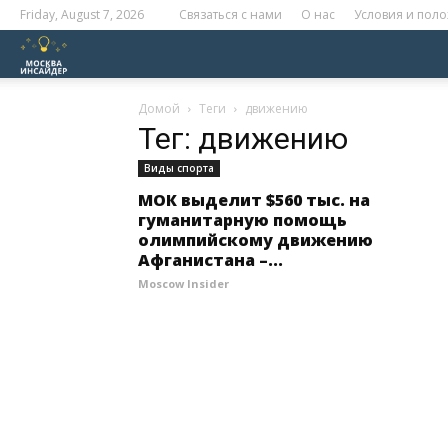
Friday, August 7, 2026
Связаться с нами
О нас
Условия и пол
Москва
Инсайдер
Домой
Теги
движению
Тег: движению
Виды спорта
МОК выделит $560 тыс. на
гуманитарную помощь
олимпийскому движению
Афганистана –...
Moscow Insider