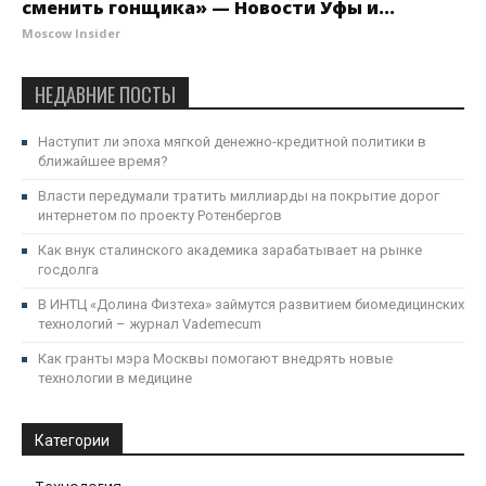
сменить гонщика» — Новости Уфы и...
Moscow Insider
НЕДАВНИЕ ПОСТЫ
Наступит ли эпоха мягкой денежно-кредитной политики в
ближайшее время?
Власти передумали тратить миллиарды на покрытие дорог
интернетом по проекту Ротенбергов
Как внук сталинского академика зарабатывает на рынке
госдолга
В ИНТЦ «Долина Физтеха» займутся развитием биомедицинских
технологий – журнал Vademecum
Как гранты мэра Москвы помогают внедрять новые
технологии в медицине
Категории