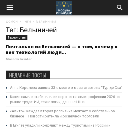
Домой
Теги
Белыничей
Тег: Белыничей
Технология
Почтальон из Белыничей — о том, почему в
век технологий люди...
Moscow Insider
НЕДАВНИЕ ПОСТЫ
Анна Королева заняла 33-е место в масс-старте на “Тур де Ски”
Какие самые cтабильные и перспективные профессии 2026 на
рынке труда: ИИ, технологии, данные HH.ru
«Авито»: каждая вторая россиянка мечтает о собственном
бизнесе – Новости ритейла и розничной торговли
В Египте уладили конфликт между туристами из России и