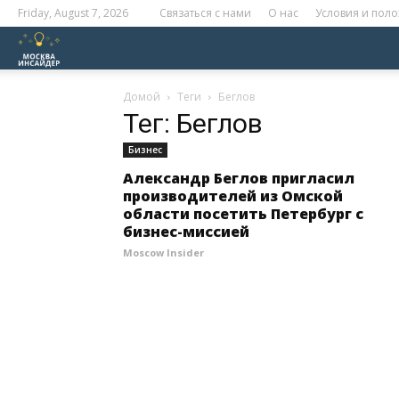
Friday, August 7, 2026
Связаться с нами
О нас
Условия и пол
Москва
Инсайдер
Домой
Теги
Беглов
Тег: Беглов
Бизнес
Александр Беглов пригласил
производителей из Омской
области посетить Петербург с
бизнес-миссией
Moscow Insider