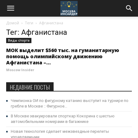
Домой
Теги
Афганистана
Тег: Афганистана
Виды спорта
МОК выделит $560 тыс. на гуманитарную
помощь олимпийскому движению
Афганистана –...
Moscow Insider
НЕДАВНИЕ ПОСТЫ
Чемпионка ОИ по фигурному катанию выступит на турнире по
гребле в Москве :: Фигурное...
В Москве эвакуировали спорткар Кокорина с шестью
автомобильными номерами в багажнике
Новая технология сделает межзвездные перелеты
управляемыми