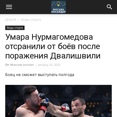
Домой
Виды спорта
Виды спорта
Умара Нурмагомедова
отсранили от боёв после
поражения Двалишвили
От
Moscow Insider
-
January 23, 2025
Боец не сможет выступать полгода