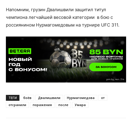
Напомним, грузин Двалишвили защитил титул
чемпиона легчайшей весовой категории в бою с
россиянином Нурмагомедовым на турнире UFC 311.
ТЕГИ
боёв
Двалишвили
Нурмагомедова
от
отсранили
поражения
после
Умара