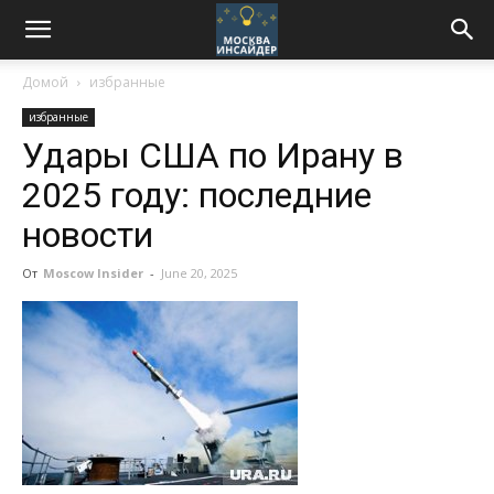
Домой
избранные
избранные
Удары США по Ирану в
2025 году: последние
новости
От
Moscow Insider
-
June 20, 2025