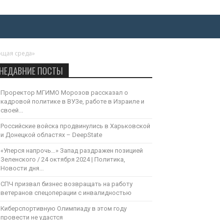
ющая среда»
НЕДАВНИЕ ПОСТЫ
Проректор МГИМО Морозов рассказал о
кадровой политике в ВУЗе, работе в Израиле и
своей...
Российские войска продвинулись в Харьковской
и Донецкой областях – DeepState
«Уперся напрочь…» Запад раздражен позицией
Зеленского / 24 октября 2024 | Политика,
Новости дня...
СПЧ призвал бизнес возвращать на работу
ветеранов спецоперации с инвалидностью
Киберспортивную Олимпиаду в этом году
провести не удастся