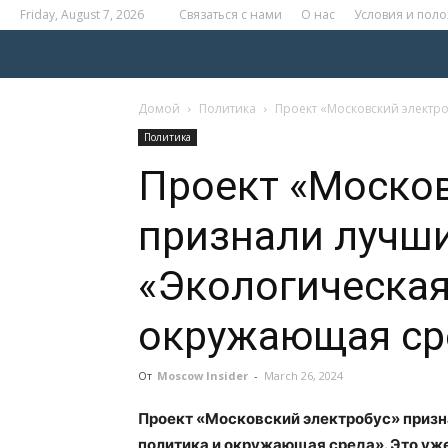
Friday, August 7, 2026
Связаться с нами
О нас
Условия и пол
Домой
Политика
Проект «Московский электр
Политика
Проект «Москов
признали лучш
«Экологическая
окружающая ср
От
Moscow Insider
-
March 26, 2024
Проект «Московский электробус» приз
политика и окружающая среда». Это уже