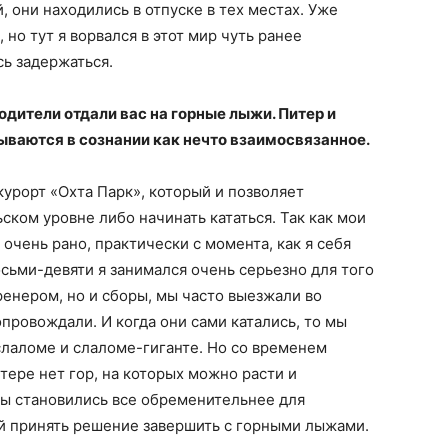
 они находились в отпуске в тех местах. Уже
но тут я ворвался в этот мир чуть ранее
ь задержаться.
одители отдали вас на горные лыжи. Питер и
ываются в сознании как нечто взаимосвязанное.
курорт «Охта Парк», который и позволяет
ком уровне либо начинать кататься. Так как мои
 очень рано, практически с момента, как я себя
осьми-девяти я занимался очень серьезно для того
тренером, но и сборы, мы часто выезжали во
провождали. И когда они сами катались, то мы
слаломе и слаломе-гиганте. Но со временем
итере нет гор, на которых можно расти и
ры становились все обременительнее для
й принять решение завершить с горными лыжами.