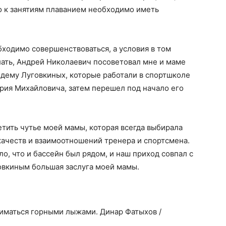
то к занятиям плаванием необходимо иметь
бходимо совершенствоваться, а условия в том
лать, Андрей Николаевич посоветовал мне и маме
ндему Луговкиных, которые работали в спортшколе
рия Михайловича, затем перешел под начало его
етить чутье моей мамы, которая всегда выбирала
 качеств и взаимоотношений тренера и спортсмена.
о, что и бассейн был рядом, и наш приход совпал с
говкиным большая заслуга моей мамы.
ниматься горными лыжами. Динар Фатыхов /