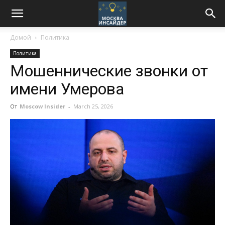
Домой
Политика
Политика
Мошеннические звонки от
имени Умерова
От
Moscow Insider
-
March 25, 2026