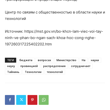
Центр по связям с общественностью в области науки и
технологий
Источник: https://mst.gov.vn/bo-khcn-lam-viec-voi-tay-
ninh-ve-phan-bo-ngan-sach-khoa-hoc-cong-nghe-
197260317225402202.htm
ТЕГИ
бюджета
вопросах
Министерство
На
науки
науку
провинцией
распределения
сотрудничает
Тайнинь
Технологии
технологий