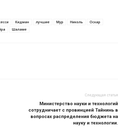
есси
Кидман
лучшие
Мур
Николь
Оскар
йра
Шаламе
Следующая статья
Министерство науки и технологий
сотрудничает с провинцией Тайнинь в
вопросах распределения бюджета на
науку и технологии.