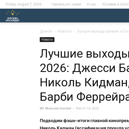
Friday, August 7, 2026
Связаться с нами
О нас
Условия и пол
Москва
Инсайдер
Домой
Новости
Лучшие выходы премии «Оскар
Новости
Лучшие выходы
2026: Джесси Б
Николь Кидман
Барби Феррейра
От
Moscow Insider
-
March 16, 2026
Подводим фэшн-итоги главной кинопре
Николь Кидман (яссификация прошла ус