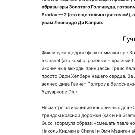
образы эры Золотого Голливуда, готов
Prada» — 2 (это еще только цветочки!),
усам Леонардо Ди Каприо.
Луч
Фиксируем щедрые фэшн-оммажи эре Зол
в Chanel (это комбо: розовый + красный!
иконичные выходы принцессы Грейс Келли
просто Одри Хепберн нашего сердца. За 
велнес-дива Гвинет Пэлтроу в белоснежн
будуаркоре Dior.
Несмотря на изобилие каноничных для «Ос
трендом красной дорожки (как и на Gram
Gucci (формула образа: «смешать павлинов
Николь Кидман в Chanel и Эми Мэдиган ak