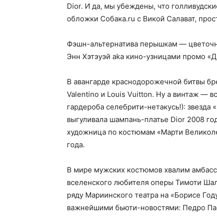
Dior. И да, мы убеждены, что голливудск
обложки Собака.ru с Викой Салават, прос
Фэшн-альтернатива перышкам — цветочн
Энн Хэтэуэй aka кино-узницами промо «Д
В авангарде краснодорожечной битвы бре
Valentino и Louis Vuitton. Ну а винтаж — 
гардероба селебрити-нетакусь!): звезда
выгуливала шампань-платье Dior 2008 го
художница по костюмам «Марти Великоле
года.
В мире мужских костюмов хвалим амбасс
вселенского любителя оперы Тимоти Шал
ряду Мариинского театра на «Борисе Году
важнейшими бьюти-новостями: Педро Пас