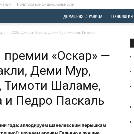
ожения
Политика конфиденциальности
ДОМАШНЯЯ СТРАНИЦА
ТЕХНОЛОГИЯ
» — 2026: Джесси Бакли, Деми Мур, Николь Кидман,...
 премии «Оскар» —
акли, Деми Мур,
, Тимоти Шаламе,
 и Педро Паскаль
мии года: аплодируем шанелевским перышкам
пешно!), изучаем архивы Гальяно и лучшие