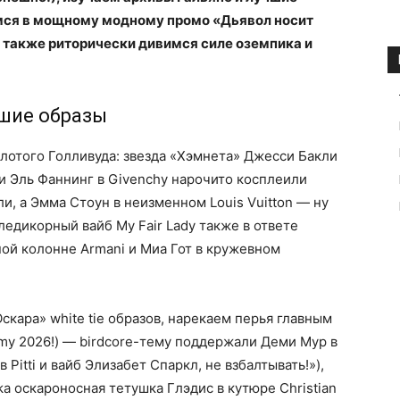
имся в мощному модному промо «Дьявол носит
 а также риторически дивимся силе оземпика и
шие образы
отого Голливуда: звезда «Хэмнета» Джесси Бакли
) и Эль Фаннинг в Givenchy нарочито косплеили
, а Эмма Стоун в неизменном Louis Vuitton — ну
ледикорный вайб My Fair Lady также в ответе
ой колонне Armani и Миа Гот в кружевном
кара» white tie образов, нарекаем перья главным
my 2026!) — birdcore-тему поддержали Деми Мур в
 Pitti и вайб Элизабет Спаркл, не взбалтывать!»),
a оскароносная тетушка Глэдис в кутюре Christian