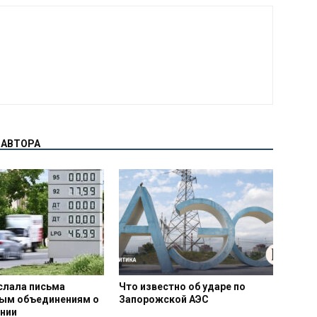
 АВТОРА
слала письма
Что известно об ударе по
ым объединениям о
Запорожской АЭС
нии