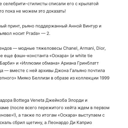
ие селебрити-стилисты списали его с крылатой
то пока не можем это доказать!
ый принт, рьяно поддержанный Анной Винтур и
ьявол носит Prada» — 2.
ндов — модные тяжеловесы Chanel, Armani, Dior,
все еще фэшн-константа «Оскара» (и white tie
 «Барби» и «Иллюзии обмана» Ариана Гринблатт
да — вместе с ней архивы Джона Гальяно почтила
пного» Мияко Беллизи в образе из коллекции 1999
адора Bottega Veneta Джейкоба Элорди и
аме (после всего пережитого хейта ждем в первом
нове»!), а также по итогам «Оскара» выступаем с
каль сбрил щетину, а Леонардо Ди Каприо