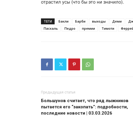
отрастил усы (что бы это ни значило).
ТЕГИ
Бакли
Барби
выходы
Деми
Дж
Паскаль
Педро
премии
Тимоти
Ферре
Предыдущая статья
Большунов считает, что ряд лыжников
пытается его “закопать”: подробности,
последние новости | 03.03.2026