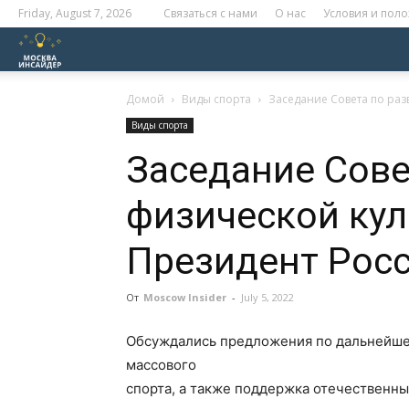
Friday, August 7, 2026
Связаться с нами
О нас
Условия и пол
Москва
Инсайдер
Домой
Виды спорта
Заседание Совета по раз
Виды спорта
Заседание Сове
физической кул
Президент Рос
От
Moscow Insider
-
July 5, 2022
Обсуждались предложения по дальнейше
массового
спорта, а также поддержка отечественн