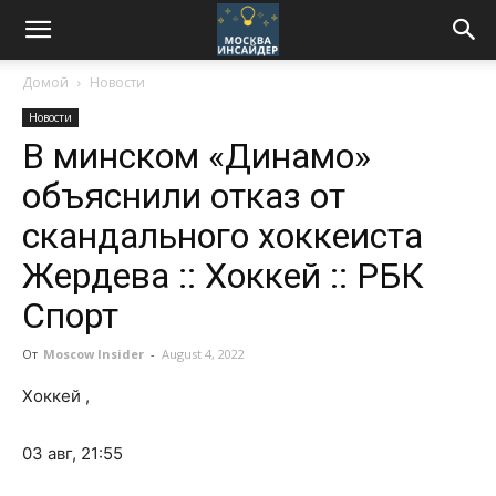
Домой
Новости
Новости
В минском «Динамо»
объяснили отказ от
скандального хоккеиста
Жердева :: Хоккей :: РБК
Спорт
От
Moscow Insider
-
August 4, 2022
Хоккей
,
03 авг, 21:55