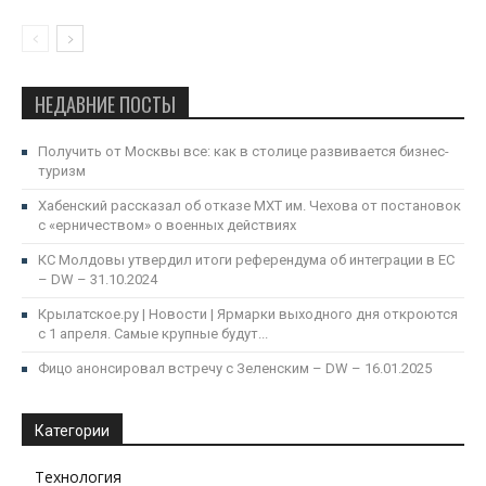
НЕДАВНИЕ ПОСТЫ
Получить от Москвы все: как в столице развивается бизнес-
туризм
Хабенский рассказал об отказе МХТ им. Чехова от постановок
с «ерничеством» о военных действиях
КС Молдовы утвердил итоги референдума об интеграции в ЕС
– DW – 31.10.2024
Крылатское.ру | Новости | Ярмарки выходного дня откроются
с 1 апреля. Самые крупные будут...
Фицо анонсировал встречу с Зеленским – DW – 16.01.2025
Категории
Технология