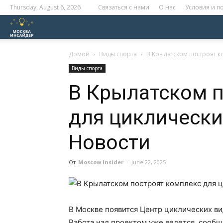
Thursday, August 6, 2026
Связаться с нами
О нас
Условия и 
Москва
Инсайдер
Домой
Виды спорта
В Крылатском построят к
Виды спорта
В Крылатском 
для циклически
Новости
От
Moscow Insider
-
June 22, 2025
В Москве появится Центр циклических ви
Работа над проектом уже ведется, сооб