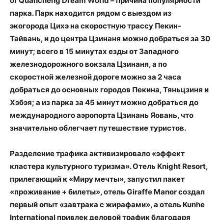
of Quancheng Dream World – причина популярности
парка. Парк находится рядом с выездом из
экогорода Цихэ на скоростную трассу Пекин-
Тайвань, и до центра Цзинаня можно добраться за 30
минут; всего в 15 минутах езды от Западного
железнодорожного вокзала Цзинаня, а по
скоростной железной дороге можно за 2 часа
добраться до основных городов Пекина, Тяньцзиня и
Хэбэя; а из парка за 45 минут можно добраться до
международного аэропорта Цзинань Яовань, что
значительно облегчает путешествие туристов.
Разделение трафика активизировало «эффект
кластера культурного туризма». Отель Knight Resort,
прилегающий к «Миру мечты», запустил пакет
«проживание + билеты», отель Giraffe Manor создал
первый опыт «завтрака с жирафами», а отель Kunhe
International привлек деловой трафик благодаря