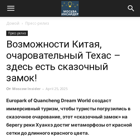
Домой
Пресс-релиз
Пресс-релиз
Возможности Китая,
очаровательный Техас –
здесь есть сказочный
замок!
От
Moscow Insider
-
April 25, 2025
Europark of Quancheng Dream World создаст
иммерсивный туризм, чтобы туристы погрузились в
сказочное очарование, этот «сказочный замок» на
берегу реки Хуанхэ достиг метаморфозы от красной
сетки до длинного красного цвета.